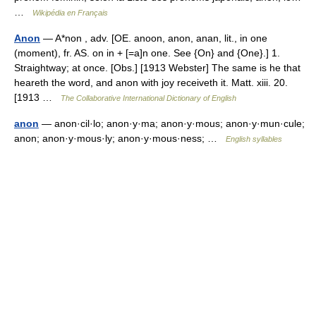
…
Wikipédia en Français
Anon
— A*non , adv. [OE. anoon, anon, anan, lit., in one
(moment), fr. AS. on in + [=a]n one. See {On} and {One}.] 1.
Straightway; at once. [Obs.] [1913 Webster] The same is he that
heareth the word, and anon with joy receiveth it. Matt. xiii. 20.
[1913 …
The Collaborative International Dictionary of English
anon
— anon·cil·lo; anon·y·ma; anon·y·mous; anon·y·mun·cule;
anon; anon·y·mous·ly; anon·y·mous·ness; …
English syllables