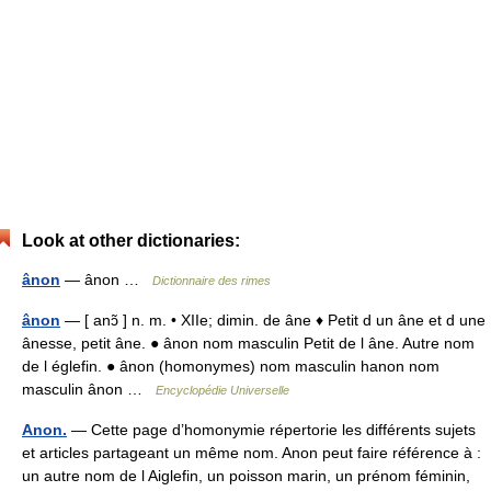
Look at other dictionaries:
ânon
— ânon …
Dictionnaire des rimes
ânon
— [ anɔ̃ ] n. m. • XIIe; dimin. de âne ♦ Petit d un âne et d une
ânesse, petit âne. ● ânon nom masculin Petit de l âne. Autre nom
de l églefin. ● ânon (homonymes) nom masculin hanon nom
masculin ânon …
Encyclopédie Universelle
Anon.
— Cette page d’homonymie répertorie les différents sujets
et articles partageant un même nom. Anon peut faire référence à :
un autre nom de l Aiglefin, un poisson marin, un prénom féminin,