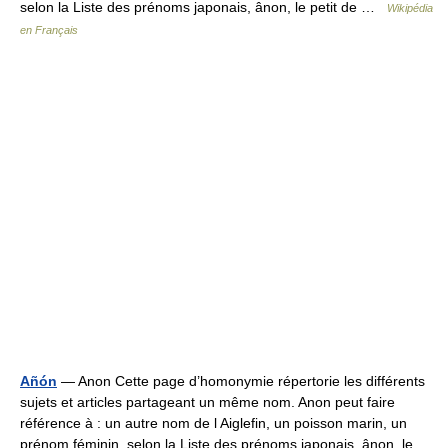
selon la Liste des prénoms japonais, ânon, le petit de …
Wikipédia
en Français
Añón
— Anon Cette page d’homonymie répertorie les différents
sujets et articles partageant un même nom. Anon peut faire
référence à : un autre nom de l Aiglefin, un poisson marin, un
prénom féminin, selon la Liste des prénoms japonais, ânon, le…