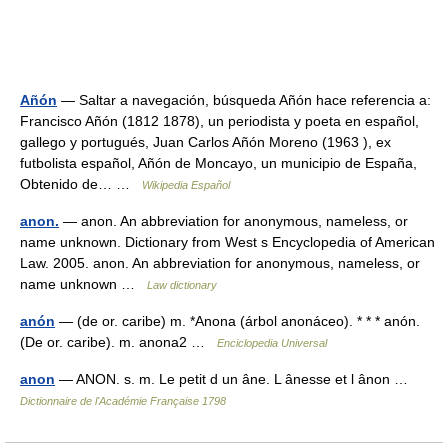
Añón
— Saltar a navegación, búsqueda Añón hace referencia a:
Francisco Añón (1812 1878), un periodista y poeta en español,
gallego y portugués, Juan Carlos Añón Moreno (1963 ), ex
futbolista español, Añón de Moncayo, un municipio de España,
Obtenido de… …
Wikipedia Español
anon.
— anon. An abbreviation for anonymous, nameless, or
name unknown. Dictionary from West s Encyclopedia of American
Law. 2005. anon. An abbreviation for anonymous, nameless, or
name unknown …
Law dictionary
anón
— (de or. caribe) m. *Anona (árbol anonáceo). * * * anón.
(De or. caribe). m. anona2 …
Enciclopedia Universal
anon
— ANON. s. m. Le petit d un âne. L ânesse et l ânon …
Dictionnaire de l'Académie Française 1798